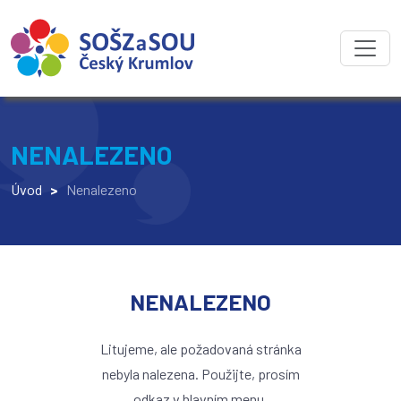
NENALEZENO
Úvod
>
Nenalezeno
NENALEZENO
Litujeme, ale požadovaná stránka
nebyla nalezena. Použijte, prosím
odkaz v hlavním menu.